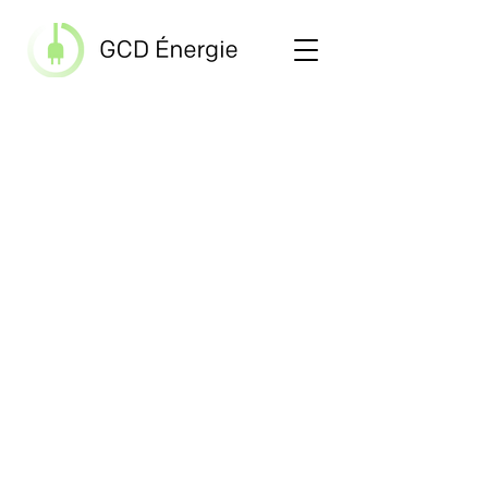
Veuillez noter que nous
serons en vacances
jusqu'au lundi 3 août 2026.
Merci de votre
compréhension, bonne
vacances !