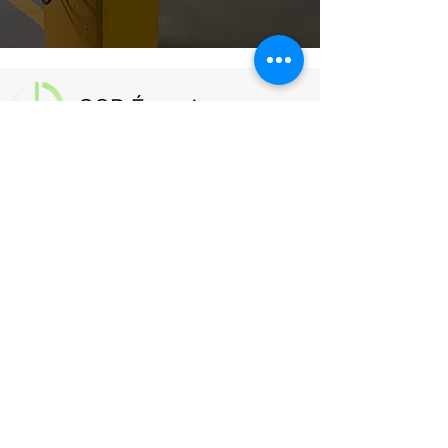
service@gcdenergie.com
514 293-6748
poste 107
Contactez-nous
FAQ - Bornes électriques